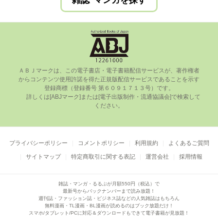
雑誌･マンガを探す
ＡＢＪマークは、この電⼦書店・電⼦書籍配信サービスが、著作権者
からコンテンツ使⽤許諾を得た正規版配信サービスであることを⽰す
登録商標（登録番号 第６０９１７１３号）です。

      詳しくは[ABJマーク]または[電⼦出版制作・流通協議会]で検索して
ください。

プライバシーポリシー
コメントポリシー
利用規約
よくあるご質問
サイトマップ
特定商取引に関する表記
運営会社
採用情報
雑誌・マンガ・るるぶが月額550円（税込）で
最新号からバックナンバーまで読み放題！
週刊誌・ファッション誌・ビジネス誌などの人気雑誌はもちろん
無料漫画・TL漫画・BL漫画が読めるのはブック放題だけ！
スマホ/タブレット/PCに対応＆ダウンロードもできて電子書籍が見放題！