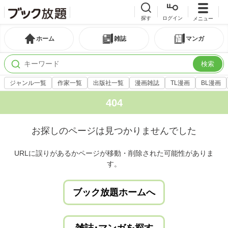
探す
ログイン
メニュー
ホーム
雑誌
マンガ
検索
ジャンル一覧
作家一覧
出版社一覧
漫画雑誌
TL漫画
BL漫画
404
お探しのページは見つかりませんでした
URLに誤りがあるかページが移動・削除された可能性がありま
す。
ブック放題ホームへ