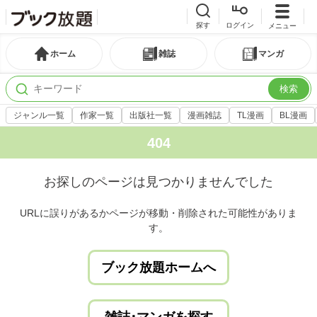
探す
ログイン
メニュー
ホーム
雑誌
マンガ
検索
ジャンル一覧
作家一覧
出版社一覧
漫画雑誌
TL漫画
BL漫画
404
お探しのページは見つかりませんでした
URLに誤りがあるかページが移動・削除された可能性がありま
す。
ブック放題ホームへ