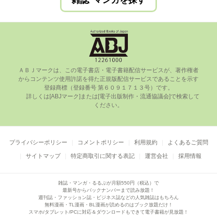
雑誌･マンガを探す
ＡＢＪマークは、この電⼦書店・電⼦書籍配信サービスが、著作権者
からコンテンツ使⽤許諾を得た正規版配信サービスであることを⽰す
登録商標（登録番号 第６０９１７１３号）です。

      詳しくは[ABJマーク]または[電⼦出版制作・流通協議会]で検索して
ください。

プライバシーポリシー
コメントポリシー
利用規約
よくあるご質問
サイトマップ
特定商取引に関する表記
運営会社
採用情報
雑誌・マンガ・るるぶが月額550円（税込）で
最新号からバックナンバーまで読み放題！
週刊誌・ファッション誌・ビジネス誌などの人気雑誌はもちろん
無料漫画・TL漫画・BL漫画が読めるのはブック放題だけ！
スマホ/タブレット/PCに対応＆ダウンロードもできて電子書籍が見放題！