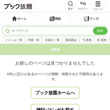
探す
ログイン
メニュー
ホーム
雑誌
マンガ
検索
ジャンル一覧
作家一覧
出版社一覧
漫画雑誌
TL漫画
BL漫画
404
お探しのページは見つかりませんでした
URLに誤りがあるかページが移動・削除された可能性がありま
す。
ブック放題ホームへ