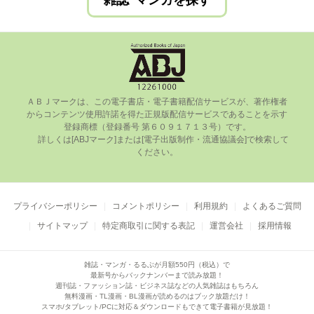
雑誌･マンガを探す
ＡＢＪマークは、この電⼦書店・電⼦書籍配信サービスが、著作権者
からコンテンツ使⽤許諾を得た正規版配信サービスであることを⽰す
登録商標（登録番号 第６０９１７１３号）です。

      詳しくは[ABJマーク]または[電⼦出版制作・流通協議会]で検索して
ください。

プライバシーポリシー
コメントポリシー
利用規約
よくあるご質問
サイトマップ
特定商取引に関する表記
運営会社
採用情報
雑誌・マンガ・るるぶが月額550円（税込）で
最新号からバックナンバーまで読み放題！
週刊誌・ファッション誌・ビジネス誌などの人気雑誌はもちろん
無料漫画・TL漫画・BL漫画が読めるのはブック放題だけ！
スマホ/タブレット/PCに対応＆ダウンロードもできて電子書籍が見放題！