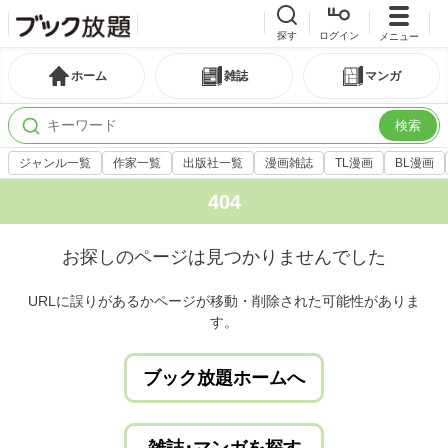
探す
ログイン
メニュー
ホーム
雑誌
マンガ
検索
ジャンル一覧
作家一覧
出版社一覧
漫画雑誌
TL漫画
BL漫画
404
お探しのページは見つかりませんでした
URLに誤りがあるかページが移動・削除された可能性がありま
す。
ブック放題ホームへ