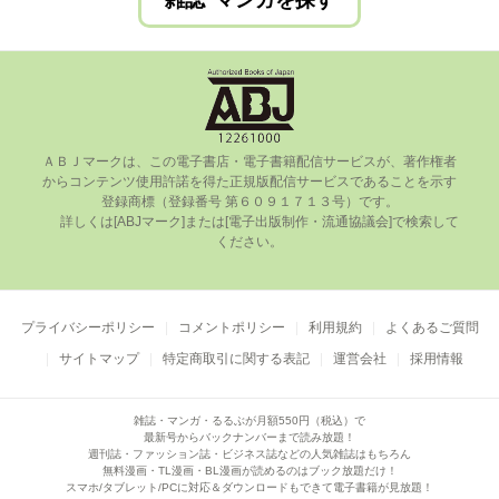
雑誌･マンガを探す
ＡＢＪマークは、この電⼦書店・電⼦書籍配信サービスが、著作権者
からコンテンツ使⽤許諾を得た正規版配信サービスであることを⽰す
登録商標（登録番号 第６０９１７１３号）です。

      詳しくは[ABJマーク]または[電⼦出版制作・流通協議会]で検索して
ください。

プライバシーポリシー
コメントポリシー
利用規約
よくあるご質問
サイトマップ
特定商取引に関する表記
運営会社
採用情報
雑誌・マンガ・るるぶが月額550円（税込）で
最新号からバックナンバーまで読み放題！
週刊誌・ファッション誌・ビジネス誌などの人気雑誌はもちろん
無料漫画・TL漫画・BL漫画が読めるのはブック放題だけ！
スマホ/タブレット/PCに対応＆ダウンロードもできて電子書籍が見放題！