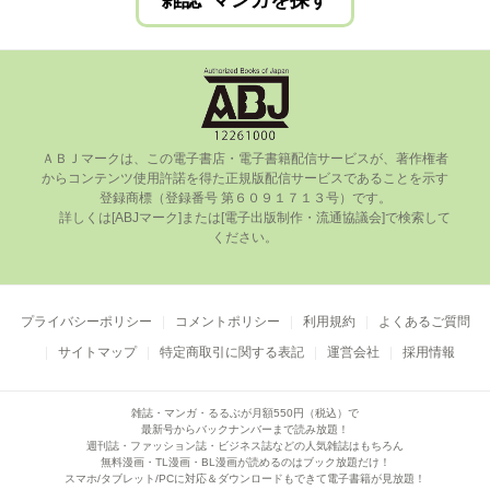
雑誌･マンガを探す
ＡＢＪマークは、この電⼦書店・電⼦書籍配信サービスが、著作権者
からコンテンツ使⽤許諾を得た正規版配信サービスであることを⽰す
登録商標（登録番号 第６０９１７１３号）です。

      詳しくは[ABJマーク]または[電⼦出版制作・流通協議会]で検索して
ください。

プライバシーポリシー
コメントポリシー
利用規約
よくあるご質問
サイトマップ
特定商取引に関する表記
運営会社
採用情報
雑誌・マンガ・るるぶが月額550円（税込）で
最新号からバックナンバーまで読み放題！
週刊誌・ファッション誌・ビジネス誌などの人気雑誌はもちろん
無料漫画・TL漫画・BL漫画が読めるのはブック放題だけ！
スマホ/タブレット/PCに対応＆ダウンロードもできて電子書籍が見放題！