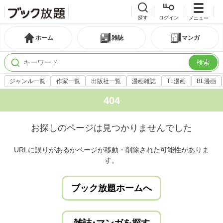
探す
ログイン
メニュー
ホーム
雑誌
マンガ
検索
ジャンル一覧
作家一覧
出版社一覧
漫画雑誌
TL漫画
BL漫画
404
お探しのページは見つかりませんでした
URLに誤りがあるかページが移動・削除された可能性がありま
す。
ブック放題ホームへ