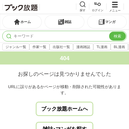
探す
ログイン
メニュー
ホーム
雑誌
マンガ
検索
ジャンル一覧
作家一覧
出版社一覧
漫画雑誌
TL漫画
BL漫画
404
お探しのページは見つかりませんでした
URLに誤りがあるかページが移動・削除された可能性がありま
す。
ブック放題ホームへ