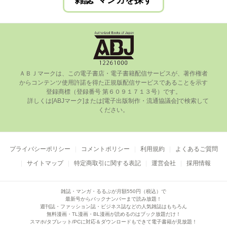
雑誌･マンガを探す
ＡＢＪマークは、この電⼦書店・電⼦書籍配信サービスが、著作権者
からコンテンツ使⽤許諾を得た正規版配信サービスであることを⽰す
登録商標（登録番号 第６０９１７１３号）です。

      詳しくは[ABJマーク]または[電⼦出版制作・流通協議会]で検索して
ください。

プライバシーポリシー
コメントポリシー
利用規約
よくあるご質問
サイトマップ
特定商取引に関する表記
運営会社
採用情報
雑誌・マンガ・るるぶが月額550円（税込）で
最新号からバックナンバーまで読み放題！
週刊誌・ファッション誌・ビジネス誌などの人気雑誌はもちろん
無料漫画・TL漫画・BL漫画が読めるのはブック放題だけ！
スマホ/タブレット/PCに対応＆ダウンロードもできて電子書籍が見放題！