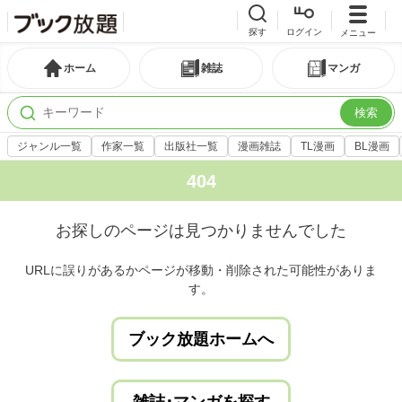
探す
ログイン
メニュー
ホーム
雑誌
マンガ
検索
ジャンル一覧
作家一覧
出版社一覧
漫画雑誌
TL漫画
BL漫画
404
お探しのページは見つかりませんでした
URLに誤りがあるかページが移動・削除された可能性がありま
す。
ブック放題ホームへ