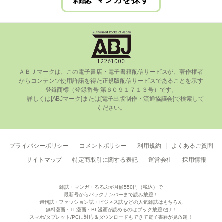
雑誌･マンガを探す
ＡＢＪマークは、この電⼦書店・電⼦書籍配信サービスが、著作権者
からコンテンツ使⽤許諾を得た正規版配信サービスであることを⽰す
登録商標（登録番号 第６０９１７１３号）です。

      詳しくは[ABJマーク]または[電⼦出版制作・流通協議会]で検索して
ください。

プライバシーポリシー
コメントポリシー
利用規約
よくあるご質問
サイトマップ
特定商取引に関する表記
運営会社
採用情報
雑誌・マンガ・るるぶが月額550円（税込）で
最新号からバックナンバーまで読み放題！
週刊誌・ファッション誌・ビジネス誌などの人気雑誌はもちろん
無料漫画・TL漫画・BL漫画が読めるのはブック放題だけ！
スマホ/タブレット/PCに対応＆ダウンロードもできて電子書籍が見放題！