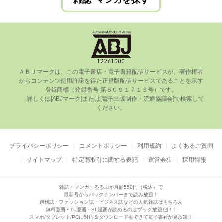
雑誌･マンガを探す
ＡＢＪマークは、この電⼦書店・電⼦書籍配信サービスが、著作権者
からコンテンツ使⽤許諾を得た正規版配信サービスであることを⽰す
登録商標（登録番号 第６０９１７１３号）です。

      詳しくは[ABJマーク]または[電⼦出版制作・流通協議会]で検索して
ください。

プライバシーポリシー
コメントポリシー
利用規約
よくあるご質問
サイトマップ
特定商取引に関する表記
運営会社
採用情報
雑誌・マンガ・るるぶが月額550円（税込）で
最新号からバックナンバーまで読み放題！
週刊誌・ファッション誌・ビジネス誌などの人気雑誌はもちろん
無料漫画・TL漫画・BL漫画が読めるのはブック放題だけ！
スマホ/タブレット/PCに対応＆ダウンロードもできて電子書籍が見放題！