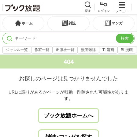
探す
ログイン
メニュー
ホーム
雑誌
マンガ
検索
ジャンル一覧
作家一覧
出版社一覧
漫画雑誌
TL漫画
BL漫画
404
お探しのページは見つかりませんでした
URLに誤りがあるかページが移動・削除された可能性がありま
す。
ブック放題ホームへ