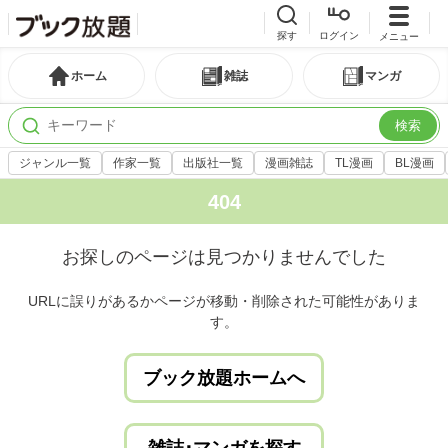
探す
ログイン
メニュー
ホーム
雑誌
マンガ
検索
ジャンル一覧
作家一覧
出版社一覧
漫画雑誌
TL漫画
BL漫画
404
お探しのページは見つかりませんでした
URLに誤りがあるかページが移動・削除された可能性がありま
す。
ブック放題ホームへ