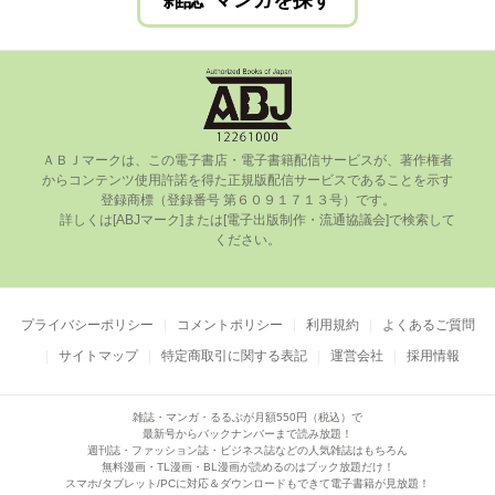
雑誌･マンガを探す
ＡＢＪマークは、この電⼦書店・電⼦書籍配信サービスが、著作権者
からコンテンツ使⽤許諾を得た正規版配信サービスであることを⽰す
登録商標（登録番号 第６０９１７１３号）です。

      詳しくは[ABJマーク]または[電⼦出版制作・流通協議会]で検索して
ください。

プライバシーポリシー
コメントポリシー
利用規約
よくあるご質問
サイトマップ
特定商取引に関する表記
運営会社
採用情報
雑誌・マンガ・るるぶが月額550円（税込）で
最新号からバックナンバーまで読み放題！
週刊誌・ファッション誌・ビジネス誌などの人気雑誌はもちろん
無料漫画・TL漫画・BL漫画が読めるのはブック放題だけ！
スマホ/タブレット/PCに対応＆ダウンロードもできて電子書籍が見放題！