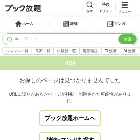
探す
ログイン
メニュー
ホーム
雑誌
マンガ
検索
ジャンル一覧
作家一覧
出版社一覧
漫画雑誌
TL漫画
BL漫画
404
お探しのページは見つかりませんでした
URLに誤りがあるかページが移動・削除された可能性がありま
す。
ブック放題ホームへ