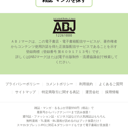
雑誌･マンガを探す
ＡＢＪマークは、この電⼦書店・電⼦書籍配信サービスが、著作権者
からコンテンツ使⽤許諾を得た正規版配信サービスであることを⽰す
登録商標（登録番号 第６０９１７１３号）です。

      詳しくは[ABJマーク]または[電⼦出版制作・流通協議会]で検索して
ください。

プライバシーポリシー
コメントポリシー
利用規約
よくあるご質問
サイトマップ
特定商取引に関する表記
運営会社
採用情報
雑誌・マンガ・るるぶが月額550円（税込）で
最新号からバックナンバーまで読み放題！
週刊誌・ファッション誌・ビジネス誌などの人気雑誌はもちろん
無料漫画・TL漫画・BL漫画が読めるのはブック放題だけ！
スマホ/タブレット/PCに対応＆ダウンロードもできて電子書籍が見放題！