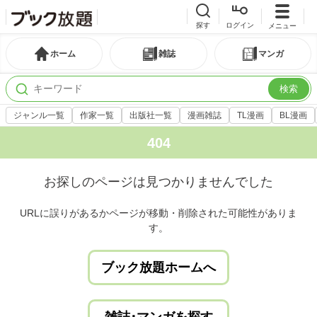
探す
ログイン
メニュー
ホーム
雑誌
マンガ
検索
ジャンル一覧
作家一覧
出版社一覧
漫画雑誌
TL漫画
BL漫画
404
お探しのページは見つかりませんでした
URLに誤りがあるかページが移動・削除された可能性がありま
す。
ブック放題ホームへ