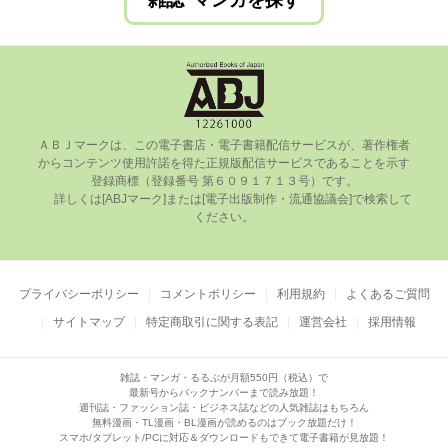
雑誌･マンガを探す
ＡＢＪマークは、この電⼦書店・電⼦書籍配信サービスが、著作権者
からコンテンツ使⽤許諾を得た正規版配信サービスであることを⽰す
登録商標（登録番号 第６０９１７１３号）です。

      詳しくは[ABJマーク]または[電⼦出版制作・流通協議会]で検索して
ください。

プライバシーポリシー
コメントポリシー
利用規約
よくあるご質問
サイトマップ
特定商取引に関する表記
運営会社
採用情報
雑誌・マンガ・るるぶが月額550円（税込）で
最新号からバックナンバーまで読み放題！
週刊誌・ファッション誌・ビジネス誌などの人気雑誌はもちろん
無料漫画・TL漫画・BL漫画が読めるのはブック放題だけ！
スマホ/タブレット/PCに対応＆ダウンロードもできて電子書籍が見放題！