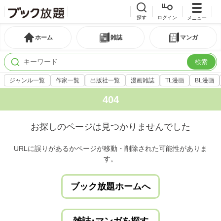
探す
ログイン
メニュー
ホーム
雑誌
マンガ
検索
ジャンル一覧
作家一覧
出版社一覧
漫画雑誌
TL漫画
BL漫画
404
お探しのページは見つかりませんでした
URLに誤りがあるかページが移動・削除された可能性がありま
す。
ブック放題ホームへ