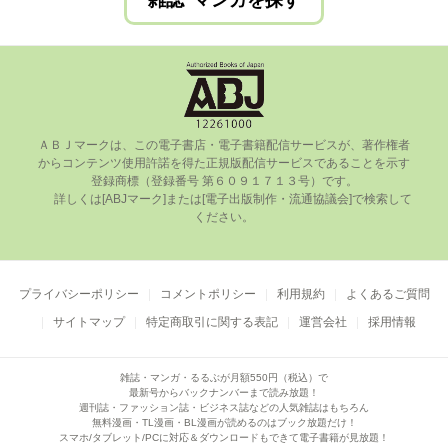
雑誌･マンガを探す
ＡＢＪマークは、この電⼦書店・電⼦書籍配信サービスが、著作権者
からコンテンツ使⽤許諾を得た正規版配信サービスであることを⽰す
登録商標（登録番号 第６０９１７１３号）です。

      詳しくは[ABJマーク]または[電⼦出版制作・流通協議会]で検索して
ください。

プライバシーポリシー
コメントポリシー
利用規約
よくあるご質問
サイトマップ
特定商取引に関する表記
運営会社
採用情報
雑誌・マンガ・るるぶが月額550円（税込）で
最新号からバックナンバーまで読み放題！
週刊誌・ファッション誌・ビジネス誌などの人気雑誌はもちろん
無料漫画・TL漫画・BL漫画が読めるのはブック放題だけ！
スマホ/タブレット/PCに対応＆ダウンロードもできて電子書籍が見放題！