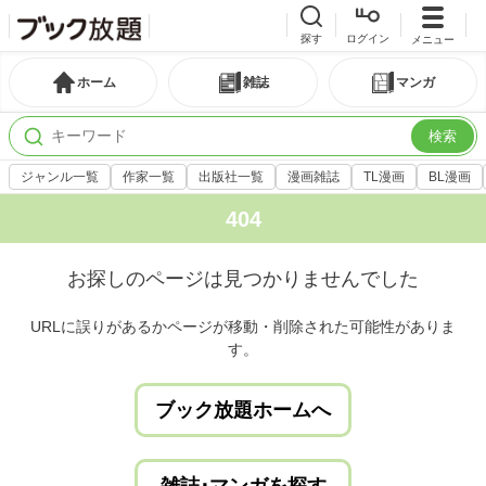
探す
ログイン
メニュー
ホーム
雑誌
マンガ
検索
ジャンル一覧
作家一覧
出版社一覧
漫画雑誌
TL漫画
BL漫画
404
お探しのページは見つかりませんでした
URLに誤りがあるかページが移動・削除された可能性がありま
す。
ブック放題ホームへ