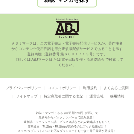
雑誌･マンガを探す
ＡＢＪマークは、この電⼦書店・電⼦書籍配信サービスが、著作権者
からコンテンツ使⽤許諾を得た正規版配信サービスであることを⽰す
登録商標（登録番号 第６０９１７１３号）です。

      詳しくは[ABJマーク]または[電⼦出版制作・流通協議会]で検索して
ください。

プライバシーポリシー
コメントポリシー
利用規約
よくあるご質問
サイトマップ
特定商取引に関する表記
運営会社
採用情報
雑誌・マンガ・るるぶが月額550円（税込）で
最新号からバックナンバーまで読み放題！
週刊誌・ファッション誌・ビジネス誌などの人気雑誌はもちろん
無料漫画・TL漫画・BL漫画が読めるのはブック放題だけ！
スマホ/タブレット/PCに対応＆ダウンロードもできて電子書籍が見放題！