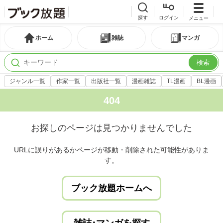
探す
ログイン
メニュー
ホーム
雑誌
マンガ
検索
ジャンル一覧
作家一覧
出版社一覧
漫画雑誌
TL漫画
BL漫画
404
お探しのページは見つかりませんでした
URLに誤りがあるかページが移動・削除された可能性がありま
す。
ブック放題ホームへ