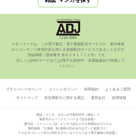
雑誌･マンガを探す
ＡＢＪマークは、この電⼦書店・電⼦書籍配信サービスが、著作権者
からコンテンツ使⽤許諾を得た正規版配信サービスであることを⽰す
登録商標（登録番号 第６０９１７１３号）です。

      詳しくは[ABJマーク]または[電⼦出版制作・流通協議会]で検索して
ください。

プライバシーポリシー
コメントポリシー
利用規約
よくあるご質問
サイトマップ
特定商取引に関する表記
運営会社
採用情報
雑誌・マンガ・るるぶが月額550円（税込）で
最新号からバックナンバーまで読み放題！
週刊誌・ファッション誌・ビジネス誌などの人気雑誌はもちろん
無料漫画・TL漫画・BL漫画が読めるのはブック放題だけ！
スマホ/タブレット/PCに対応＆ダウンロードもできて電子書籍が見放題！