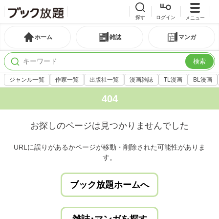
探す
ログイン
メニュー
ホーム
雑誌
マンガ
検索
ジャンル一覧
作家一覧
出版社一覧
漫画雑誌
TL漫画
BL漫画
404
お探しのページは見つかりませんでした
URLに誤りがあるかページが移動・削除された可能性がありま
す。
ブック放題ホームへ