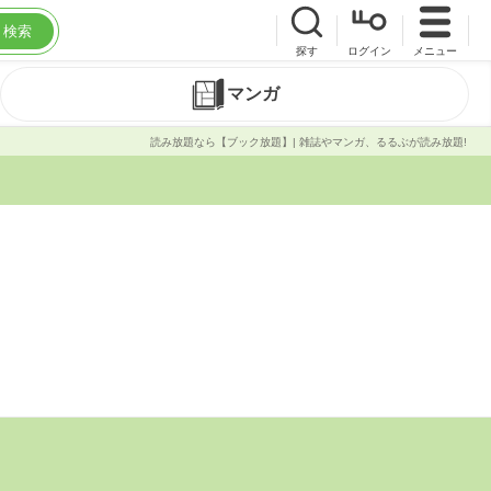
検索
探す
ログイン
メニュー
マンガ
読み放題なら【ブック放題】| 雑誌やマンガ、るるぶが読み放題!