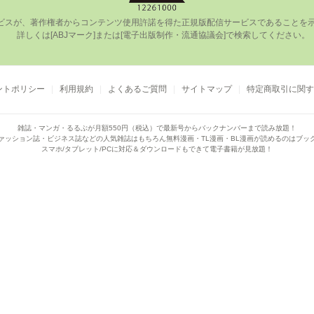
ビスが、著作権者からコンテンツ使⽤許諾を得た正規版配信サービスであることを⽰す
      詳しくは[ABJマーク]または[電⼦出版制作・流通協議会]で検索してください。

ントポリシー
利用規約
よくあるご質問
サイトマップ
特定商取引に関す
雑誌・マンガ・るるぶが月額550円（税込）で
最新号からバックナンバーまで読み放題！
ァッション誌・ビジネス誌などの人気雑誌はもちろん
無料漫画・TL漫画・BL漫画が読めるのはブッ
スマホ/タブレット/PCに対応＆ダウンロードもできて電子書籍が見放題！