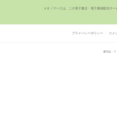
ＡＢＪマークは、この電⼦書店・電⼦書籍配信サー
プライバシーポリシー
コメ
週刊誌・フ