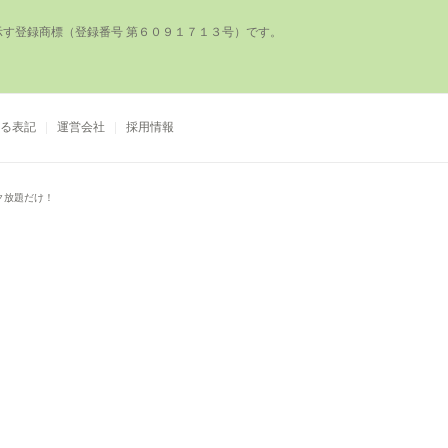
登録商標（登録番号 第６０９１７１３号）です。

る表記
運営会社
採用情報
ク放題だけ！