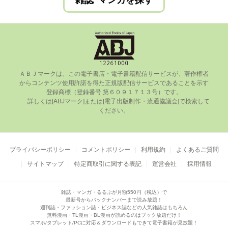
雑誌･マンガを探す
ＡＢＪマークは、この電⼦書店・電⼦書籍配信サービスが、著作権者
からコンテンツ使⽤許諾を得た正規版配信サービスであることを⽰す
登録商標（登録番号 第６０９１７１３号）です。

      詳しくは[ABJマーク]または[電⼦出版制作・流通協議会]で検索して
ください。

プライバシーポリシー
コメントポリシー
利用規約
よくあるご質問
サイトマップ
特定商取引に関する表記
運営会社
採用情報
雑誌・マンガ・るるぶが月額550円（税込）で
最新号からバックナンバーまで読み放題！
週刊誌・ファッション誌・ビジネス誌などの人気雑誌はもちろん
無料漫画・TL漫画・BL漫画が読めるのはブック放題だけ！
スマホ/タブレット/PCに対応＆ダウンロードもできて電子書籍が見放題！