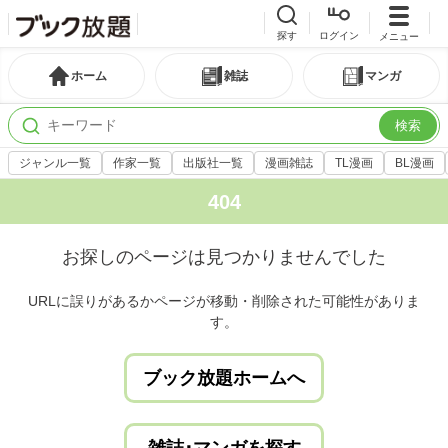
探す
ログイン
メニュー
ホーム
雑誌
マンガ
検索
ジャンル一覧
作家一覧
出版社一覧
漫画雑誌
TL漫画
BL漫画
404
お探しのページは見つかりませんでした
URLに誤りがあるかページが移動・削除された可能性がありま
す。
ブック放題ホームへ