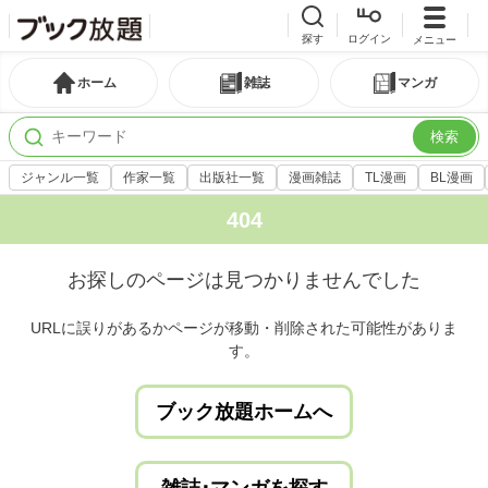
探す
ログイン
メニュー
ホーム
雑誌
マンガ
検索
ジャンル一覧
作家一覧
出版社一覧
漫画雑誌
TL漫画
BL漫画
404
お探しのページは見つかりませんでした
URLに誤りがあるかページが移動・削除された可能性がありま
す。
ブック放題ホームへ