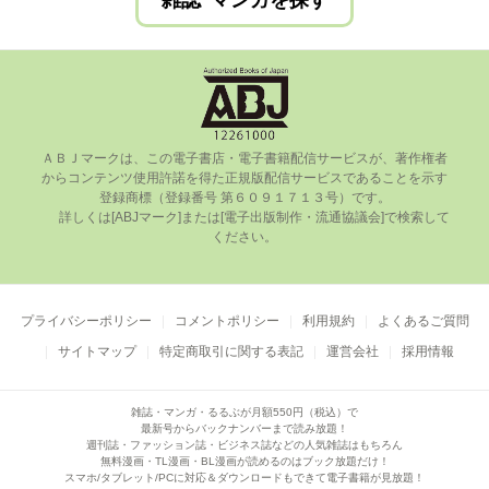
雑誌･マンガを探す
ＡＢＪマークは、この電⼦書店・電⼦書籍配信サービスが、著作権者
からコンテンツ使⽤許諾を得た正規版配信サービスであることを⽰す
登録商標（登録番号 第６０９１７１３号）です。

      詳しくは[ABJマーク]または[電⼦出版制作・流通協議会]で検索して
ください。

プライバシーポリシー
コメントポリシー
利用規約
よくあるご質問
サイトマップ
特定商取引に関する表記
運営会社
採用情報
雑誌・マンガ・るるぶが月額550円（税込）で
最新号からバックナンバーまで読み放題！
週刊誌・ファッション誌・ビジネス誌などの人気雑誌はもちろん
無料漫画・TL漫画・BL漫画が読めるのはブック放題だけ！
スマホ/タブレット/PCに対応＆ダウンロードもできて電子書籍が見放題！