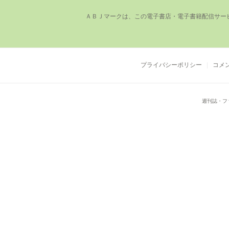
ＡＢＪマークは、この電⼦書店・電⼦書籍配信サー
プライバシーポリシー
コメ
週刊誌・フ