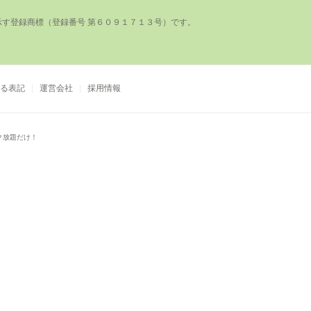
登録商標（登録番号 第６０９１７１３号）です。

る表記
運営会社
採用情報
ク放題だけ！