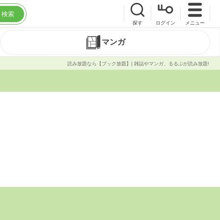
検索
探す
ログイン
メニュー
マンガ
読み放題なら【ブック放題】| 雑誌やマンガ、るるぶが読み放題!