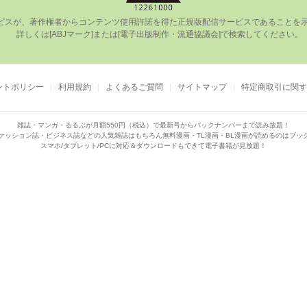
ビスが、著作権者からコンテンツ使⽤許諾を得た正規版配信サービスであることを⽰す
      詳しくは[ABJマーク]または[電⼦出版制作・流通協議会]で検索してください。

ントポリシー
利用規約
よくあるご質問
サイトマップ
特定商取引に関す
雑誌・マンガ・るるぶが月額550円（税込）で
最新号からバックナンバーまで読み放題！
ァッション誌・ビジネス誌などの人気雑誌はもちろん
無料漫画・TL漫画・BL漫画が読めるのはブッ
スマホ/タブレット/PCに対応＆ダウンロードもできて電子書籍が見放題！