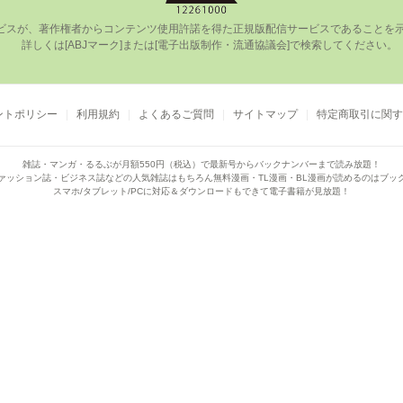
ビスが、著作権者からコンテンツ使⽤許諾を得た正規版配信サービスであることを⽰す
      詳しくは[ABJマーク]または[電⼦出版制作・流通協議会]で検索してください。

ントポリシー
利用規約
よくあるご質問
サイトマップ
特定商取引に関す
雑誌・マンガ・るるぶが月額550円（税込）で
最新号からバックナンバーまで読み放題！
ァッション誌・ビジネス誌などの人気雑誌はもちろん
無料漫画・TL漫画・BL漫画が読めるのはブッ
スマホ/タブレット/PCに対応＆ダウンロードもできて電子書籍が見放題！