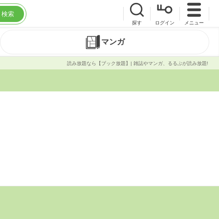
検索
探す
ログイン
メニュー
マンガ
読み放題なら【ブック放題】| 雑誌やマンガ、るるぶが読み放題!