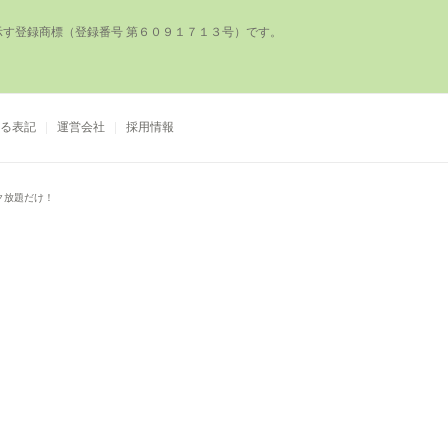
登録商標（登録番号 第６０９１７１３号）です。

る表記
運営会社
採用情報
ク放題だけ！