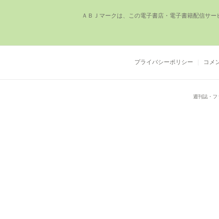
ＡＢＪマークは、この電⼦書店・電⼦書籍配信サー
プライバシーポリシー
コメ
週刊誌・フ