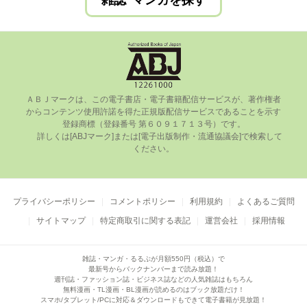
雑誌･マンガを探す
ＡＢＪマークは、この電⼦書店・電⼦書籍配信サービスが、著作権者
からコンテンツ使⽤許諾を得た正規版配信サービスであることを⽰す
登録商標（登録番号 第６０９１７１３号）です。

      詳しくは[ABJマーク]または[電⼦出版制作・流通協議会]で検索して
ください。

プライバシーポリシー
コメントポリシー
利用規約
よくあるご質問
サイトマップ
特定商取引に関する表記
運営会社
採用情報
雑誌・マンガ・るるぶが月額550円（税込）で
最新号からバックナンバーまで読み放題！
週刊誌・ファッション誌・ビジネス誌などの人気雑誌はもちろん
無料漫画・TL漫画・BL漫画が読めるのはブック放題だけ！
スマホ/タブレット/PCに対応＆ダウンロードもできて電子書籍が見放題！