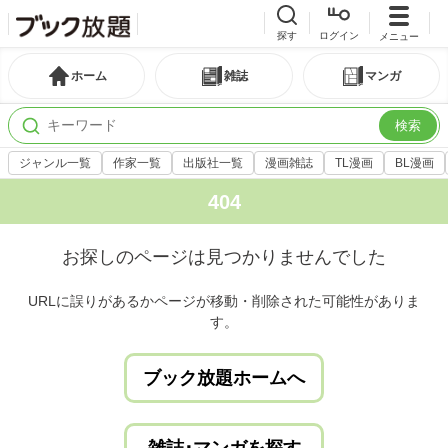
探す
ログイン
メニュー
ホーム
雑誌
マンガ
検索
ジャンル一覧
作家一覧
出版社一覧
漫画雑誌
TL漫画
BL漫画
404
お探しのページは見つかりませんでした
URLに誤りがあるかページが移動・削除された可能性がありま
す。
ブック放題ホームへ