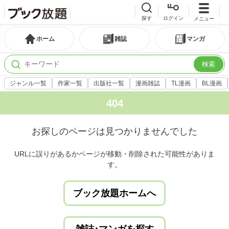
探す
ログイン
メニュー
ホーム
雑誌
マンガ
検索
ジャンル一覧
作家一覧
出版社一覧
漫画雑誌
TL漫画
BL漫画
404
お探しのページは見つかりませんでした
URLに誤りがあるかページが移動・削除された可能性がありま
す。
ブック放題ホームへ