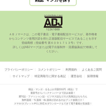
雑誌･マンガを探す
ＡＢＪマークは、この電⼦書店・電⼦書籍配信サービスが、著作権者
からコンテンツ使⽤許諾を得た正規版配信サービスであることを⽰す
登録商標（登録番号 第６０９１７１３号）です。

      詳しくは[ABJマーク]または[電⼦出版制作・流通協議会]で検索して
ください。

プライバシーポリシー
コメントポリシー
利用規約
よくあるご質問
サイトマップ
特定商取引に関する表記
運営会社
採用情報
雑誌・マンガ・るるぶが月額550円（税込）で
最新号からバックナンバーまで読み放題！
週刊誌・ファッション誌・ビジネス誌などの人気雑誌はもちろん
無料漫画・TL漫画・BL漫画が読めるのはブック放題だけ！
スマホ/タブレット/PCに対応＆ダウンロードもできて電子書籍が見放題！