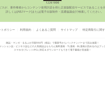
ビスが、著作権者からコンテンツ使⽤許諾を得た正規版配信サービスであることを⽰す
      詳しくは[ABJマーク]または[電⼦出版制作・流通協議会]で検索してください。

ントポリシー
利用規約
よくあるご質問
サイトマップ
特定商取引に関す
雑誌・マンガ・るるぶが月額550円（税込）で
最新号からバックナンバーまで読み放題！
ァッション誌・ビジネス誌などの人気雑誌はもちろん
無料漫画・TL漫画・BL漫画が読めるのはブッ
スマホ/タブレット/PCに対応＆ダウンロードもできて電子書籍が見放題！