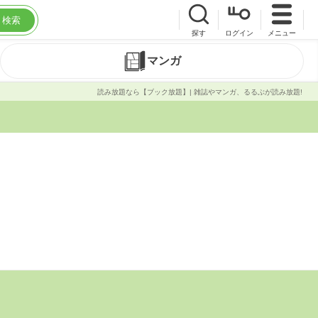
検索
探す
ログイン
メニュー
マンガ
読み放題なら【ブック放題】| 雑誌やマンガ、るるぶが読み放題!