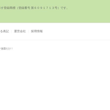
登録商標（登録番号 第６０９１７１３号）です。

る表記
運営会社
採用情報
ク放題だけ！