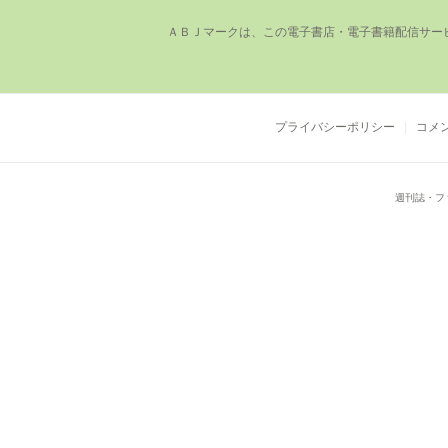
ＡＢＪマークは、この電⼦書店・電⼦書籍配信サー
プライバシーポリシー
コメ
週刊誌・フ