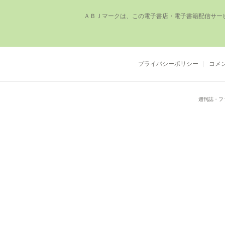
ＡＢＪマークは、この電⼦書店・電⼦書籍配信サー
プライバシーポリシー
コメ
週刊誌・フ