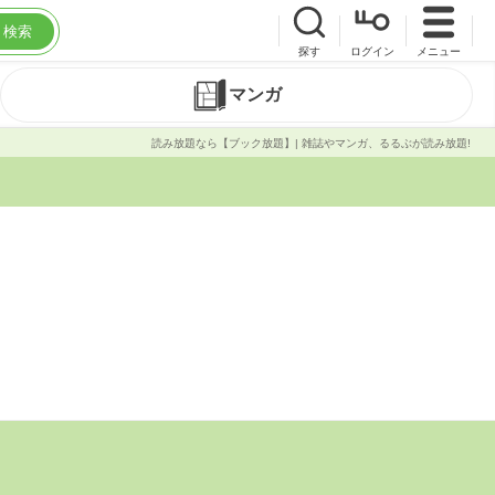
検索
探す
ログイン
メニュー
マンガ
読み放題なら【ブック放題】| 雑誌やマンガ、るるぶが読み放題!