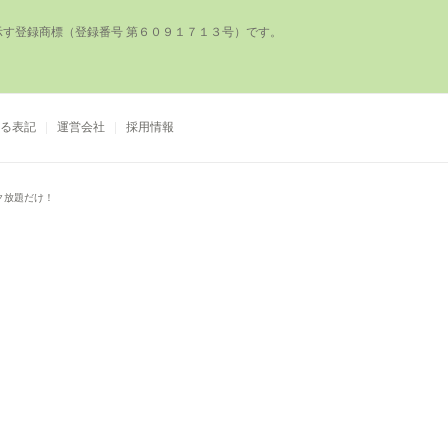
登録商標（登録番号 第６０９１７１３号）です。

る表記
運営会社
採用情報
ク放題だけ！