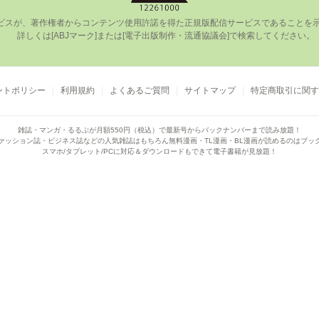
ビスが、著作権者からコンテンツ使⽤許諾を得た正規版配信サービスであることを⽰す
      詳しくは[ABJマーク]または[電⼦出版制作・流通協議会]で検索してください。

ントポリシー
利用規約
よくあるご質問
サイトマップ
特定商取引に関す
雑誌・マンガ・るるぶが月額550円（税込）で
最新号からバックナンバーまで読み放題！
ァッション誌・ビジネス誌などの人気雑誌はもちろん
無料漫画・TL漫画・BL漫画が読めるのはブッ
スマホ/タブレット/PCに対応＆ダウンロードもできて電子書籍が見放題！