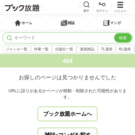
探す
ログイン
メニュー
ホーム
雑誌
マンガ
検索
ジャンル一覧
作家一覧
出版社一覧
漫画雑誌
TL漫画
BL漫画
404
お探しのページは見つかりませんでした
URLに誤りがあるかページが移動・削除された可能性がありま
す。
ブック放題ホームへ