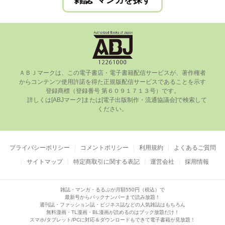
雑誌･マンガを探す
ＡＢＪマークは、この電⼦書店・電⼦書籍配信サービスが、著作権者
からコンテンツ使⽤許諾を得た正規版配信サービスであることを⽰す
登録商標（登録番号 第６０９１７１３号）です。

      詳しくは[ABJマーク]または[電⼦出版制作・流通協議会]で検索して
ください。

プライバシーポリシー
コメントポリシー
利用規約
よくあるご質問
サイトマップ
特定商取引に関する表記
運営会社
採用情報
雑誌・マンガ・るるぶが月額550円（税込）で
最新号からバックナンバーまで読み放題！
週刊誌・ファッション誌・ビジネス誌などの人気雑誌はもちろん
無料漫画・TL漫画・BL漫画が読めるのはブック放題だけ！
スマホ/タブレット/PCに対応＆ダウンロードもできて電子書籍が見放題！