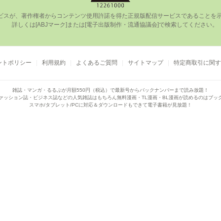
ビスが、著作権者からコンテンツ使⽤許諾を得た正規版配信サービスであることを⽰す
      詳しくは[ABJマーク]または[電⼦出版制作・流通協議会]で検索してください。

ントポリシー
利用規約
よくあるご質問
サイトマップ
特定商取引に関す
雑誌・マンガ・るるぶが月額550円（税込）で
最新号からバックナンバーまで読み放題！
ァッション誌・ビジネス誌などの人気雑誌はもちろん
無料漫画・TL漫画・BL漫画が読めるのはブッ
スマホ/タブレット/PCに対応＆ダウンロードもできて電子書籍が見放題！