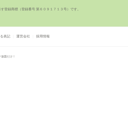
登録商標（登録番号 第６０９１７１３号）です。

る表記
運営会社
採用情報
ク放題だけ！