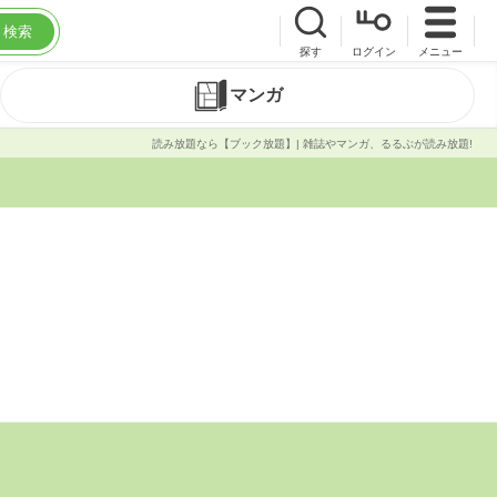
検索
探す
ログイン
メニュー
マンガ
読み放題なら【ブック放題】| 雑誌やマンガ、るるぶが読み放題!