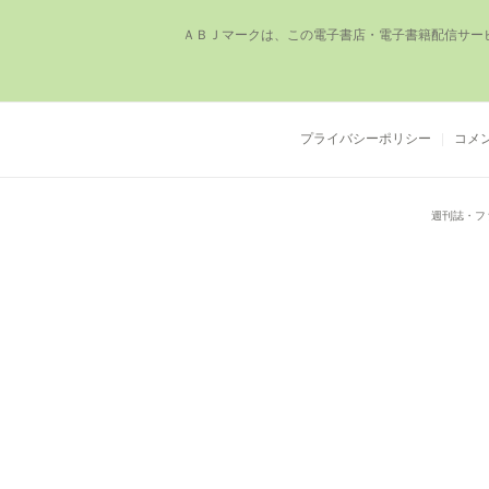
ＡＢＪマークは、この電⼦書店・電⼦書籍配信サー
プライバシーポリシー
コメ
週刊誌・フ