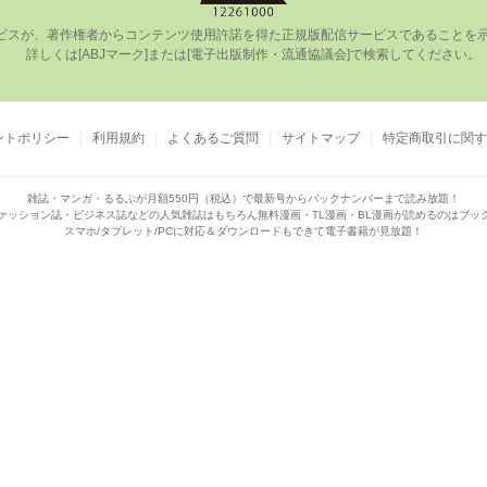
ビスが、著作権者からコンテンツ使⽤許諾を得た正規版配信サービスであることを⽰す
      詳しくは[ABJマーク]または[電⼦出版制作・流通協議会]で検索してください。

ントポリシー
利用規約
よくあるご質問
サイトマップ
特定商取引に関す
雑誌・マンガ・るるぶが月額550円（税込）で
最新号からバックナンバーまで読み放題！
ァッション誌・ビジネス誌などの人気雑誌はもちろん
無料漫画・TL漫画・BL漫画が読めるのはブッ
スマホ/タブレット/PCに対応＆ダウンロードもできて電子書籍が見放題！