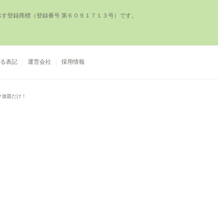
登録商標（登録番号 第６０９１７１３号）です。

る表記
運営会社
採用情報
ク放題だけ！