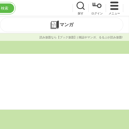
検索
探す
ログイン
メニュー
マンガ
読み放題なら【ブック放題】| 雑誌やマンガ、るるぶが読み放題!