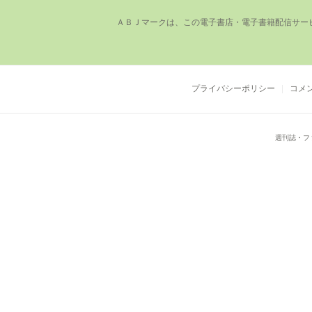
ＡＢＪマークは、この電⼦書店・電⼦書籍配信サー
プライバシーポリシー
コメ
週刊誌・フ