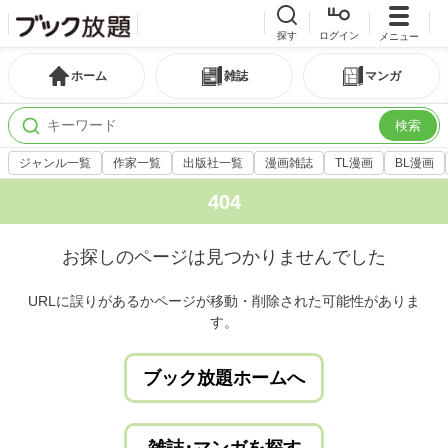
探す
ログイン
メニュー
ホーム
雑誌
マンガ
検索
ジャンル一覧
作家一覧
出版社一覧
漫画雑誌
TL漫画
BL漫画
404
お探しのページは見つかりませんでした
URLに誤りがあるかページが移動・削除された可能性がありま
す。
ブック放題ホームへ