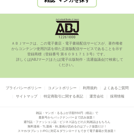
雑誌･マンガを探す
ＡＢＪマークは、この電⼦書店・電⼦書籍配信サービスが、著作権者
からコンテンツ使⽤許諾を得た正規版配信サービスであることを⽰す
登録商標（登録番号 第６０９１７１３号）です。

      詳しくは[ABJマーク]または[電⼦出版制作・流通協議会]で検索して
ください。

プライバシーポリシー
コメントポリシー
利用規約
よくあるご質問
サイトマップ
特定商取引に関する表記
運営会社
採用情報
雑誌・マンガ・るるぶが月額550円（税込）で
最新号からバックナンバーまで読み放題！
週刊誌・ファッション誌・ビジネス誌などの人気雑誌はもちろん
無料漫画・TL漫画・BL漫画が読めるのはブック放題だけ！
スマホ/タブレット/PCに対応＆ダウンロードもできて電子書籍が見放題！