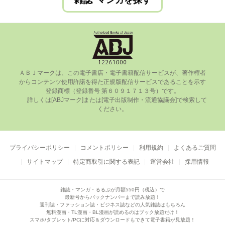
雑誌･マンガを探す
ＡＢＪマークは、この電⼦書店・電⼦書籍配信サービスが、著作権者
からコンテンツ使⽤許諾を得た正規版配信サービスであることを⽰す
登録商標（登録番号 第６０９１７１３号）です。

      詳しくは[ABJマーク]または[電⼦出版制作・流通協議会]で検索して
ください。

プライバシーポリシー
コメントポリシー
利用規約
よくあるご質問
サイトマップ
特定商取引に関する表記
運営会社
採用情報
雑誌・マンガ・るるぶが月額550円（税込）で
最新号からバックナンバーまで読み放題！
週刊誌・ファッション誌・ビジネス誌などの人気雑誌はもちろん
無料漫画・TL漫画・BL漫画が読めるのはブック放題だけ！
スマホ/タブレット/PCに対応＆ダウンロードもできて電子書籍が見放題！