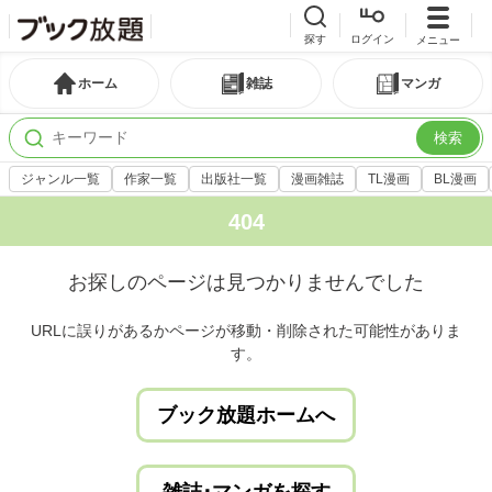
探す
ログイン
メニュー
ホーム
雑誌
マンガ
検索
ジャンル一覧
作家一覧
出版社一覧
漫画雑誌
TL漫画
BL漫画
404
お探しのページは見つかりませんでした
URLに誤りがあるかページが移動・削除された可能性がありま
す。
ブック放題ホームへ