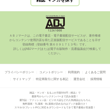
雑誌･マンガを探す
ＡＢＪマークは、この電⼦書店・電⼦書籍配信サービスが、著作権者
からコンテンツ使⽤許諾を得た正規版配信サービスであることを⽰す
登録商標（登録番号 第６０９１７１３号）です。

      詳しくは[ABJマーク]または[電⼦出版制作・流通協議会]で検索して
ください。

プライバシーポリシー
コメントポリシー
利用規約
よくあるご質問
サイトマップ
特定商取引に関する表記
運営会社
採用情報
雑誌・マンガ・るるぶが月額550円（税込）で
最新号からバックナンバーまで読み放題！
週刊誌・ファッション誌・ビジネス誌などの人気雑誌はもちろん
無料漫画・TL漫画・BL漫画が読めるのはブック放題だけ！
スマホ/タブレット/PCに対応＆ダウンロードもできて電子書籍が見放題！