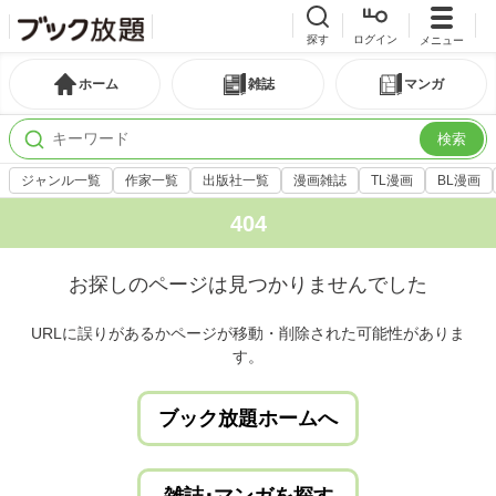
探す
ログイン
メニュー
ホーム
雑誌
マンガ
検索
ジャンル一覧
作家一覧
出版社一覧
漫画雑誌
TL漫画
BL漫画
404
お探しのページは見つかりませんでした
URLに誤りがあるかページが移動・削除された可能性がありま
す。
ブック放題ホームへ