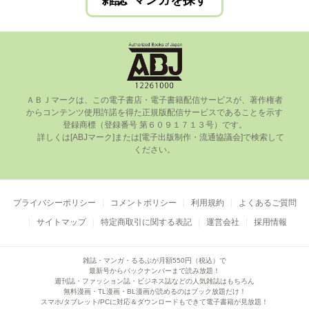
雑誌･マンガを探す
ＡＢＪマークは、この電⼦書店・電⼦書籍配信サービスが、著作権者
からコンテンツ使⽤許諾を得た正規版配信サービスであることを⽰す
登録商標（登録番号 第６０９１７１３号）です。

      詳しくは[ABJマーク]または[電⼦出版制作・流通協議会]で検索して
ください。

プライバシーポリシー
コメントポリシー
利用規約
よくあるご質問
サイトマップ
特定商取引に関する表記
運営会社
採用情報
雑誌・マンガ・るるぶが月額550円（税込）で
最新号からバックナンバーまで読み放題！
週刊誌・ファッション誌・ビジネス誌などの人気雑誌はもちろん
無料漫画・TL漫画・BL漫画が読めるのはブック放題だけ！
スマホ/タブレット/PCに対応＆ダウンロードもできて電子書籍が見放題！