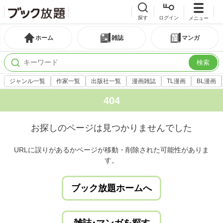
探す
ログイン
メニュー
ホーム
雑誌
マンガ
検索
ジャンル一覧
作家一覧
出版社一覧
漫画雑誌
TL漫画
BL漫画
404
お探しのページは見つかりませんでした
URLに誤りがあるかページが移動・削除された可能性がありま
す。
ブック放題ホームへ