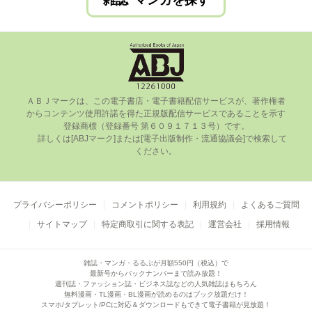
雑誌･マンガを探す
ＡＢＪマークは、この電⼦書店・電⼦書籍配信サービスが、著作権者
からコンテンツ使⽤許諾を得た正規版配信サービスであることを⽰す
登録商標（登録番号 第６０９１７１３号）です。

      詳しくは[ABJマーク]または[電⼦出版制作・流通協議会]で検索して
ください。

プライバシーポリシー
コメントポリシー
利用規約
よくあるご質問
サイトマップ
特定商取引に関する表記
運営会社
採用情報
雑誌・マンガ・るるぶが月額550円（税込）で
最新号からバックナンバーまで読み放題！
週刊誌・ファッション誌・ビジネス誌などの人気雑誌はもちろん
無料漫画・TL漫画・BL漫画が読めるのはブック放題だけ！
スマホ/タブレット/PCに対応＆ダウンロードもできて電子書籍が見放題！