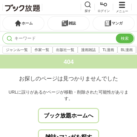
探す
ログイン
メニュー
ホーム
雑誌
マンガ
検索
ジャンル一覧
作家一覧
出版社一覧
漫画雑誌
TL漫画
BL漫画
404
お探しのページは見つかりませんでした
URLに誤りがあるかページが移動・削除された可能性がありま
す。
ブック放題ホームへ