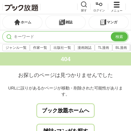
探す
ログイン
メニュー
ホーム
雑誌
マンガ
検索
ジャンル一覧
作家一覧
出版社一覧
漫画雑誌
TL漫画
BL漫画
404
お探しのページは見つかりませんでした
URLに誤りがあるかページが移動・削除された可能性がありま
す。
ブック放題ホームへ