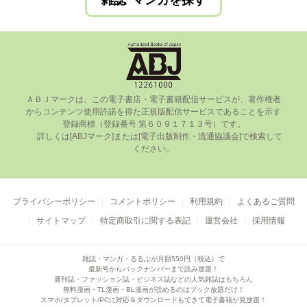
雑誌･マンガを探す
ＡＢＪマークは、この電⼦書店・電⼦書籍配信サービスが、著作権者
からコンテンツ使⽤許諾を得た正規版配信サービスであることを⽰す
登録商標（登録番号 第６０９１７１３号）です。

      詳しくは[ABJマーク]または[電⼦出版制作・流通協議会]で検索して
ください。

プライバシーポリシー
コメントポリシー
利用規約
よくあるご質問
サイトマップ
特定商取引に関する表記
運営会社
採用情報
雑誌・マンガ・るるぶが月額550円（税込）で
最新号からバックナンバーまで読み放題！
週刊誌・ファッション誌・ビジネス誌などの人気雑誌はもちろん
無料漫画・TL漫画・BL漫画が読めるのはブック放題だけ！
スマホ/タブレット/PCに対応＆ダウンロードもできて電子書籍が見放題！