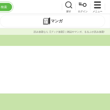
検索
探す
ログイン
メニュー
マンガ
読み放題なら【ブック放題】| 雑誌やマンガ、るるぶが読み放題!