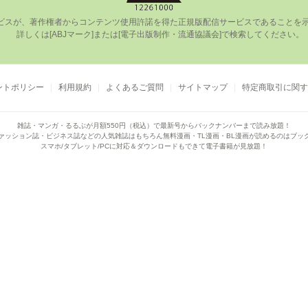
ビスが、著作権者からコンテンツ使⽤許諾を得た正規版配信サービスであることを⽰す
      詳しくは[ABJマーク]または[電⼦出版制作・流通協議会]で検索してください。

ントポリシー
利用規約
よくあるご質問
サイトマップ
特定商取引に関す
雑誌・マンガ・るるぶが月額550円（税込）で
最新号からバックナンバーまで読み放題！
ァッション誌・ビジネス誌などの人気雑誌はもちろん
無料漫画・TL漫画・BL漫画が読めるのはブッ
スマホ/タブレット/PCに対応＆ダウンロードもできて電子書籍が見放題！