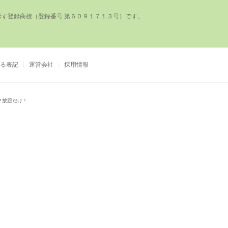
登録商標（登録番号 第６０９１７１３号）です。

る表記
運営会社
採用情報
ク放題だけ！