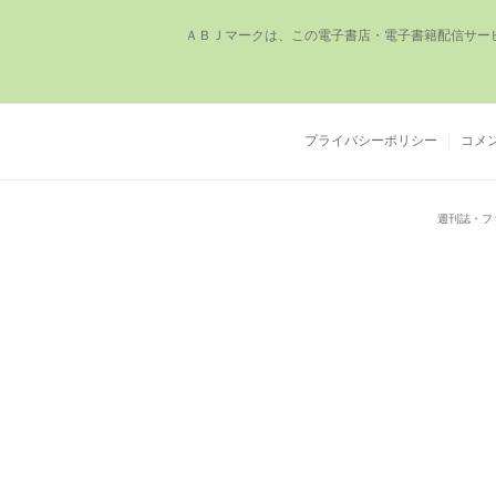
ＡＢＪマークは、この電⼦書店・電⼦書籍配信サー
プライバシーポリシー
コメ
週刊誌・フ