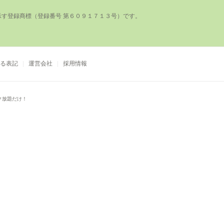
登録商標（登録番号 第６０９１７１３号）です。

る表記
運営会社
採用情報
ク放題だけ！