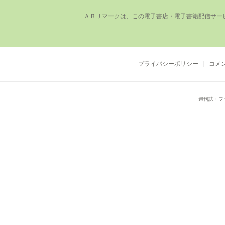
ＡＢＪマークは、この電⼦書店・電⼦書籍配信サー
プライバシーポリシー
コメ
週刊誌・フ