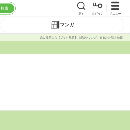
検索
探す
ログイン
メニュー
マンガ
読み放題なら【ブック放題】| 雑誌やマンガ、るるぶが読み放題!