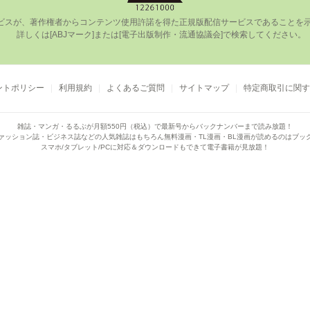
ビスが、著作権者からコンテンツ使⽤許諾を得た正規版配信サービスであることを⽰す
      詳しくは[ABJマーク]または[電⼦出版制作・流通協議会]で検索してください。

ントポリシー
利用規約
よくあるご質問
サイトマップ
特定商取引に関す
雑誌・マンガ・るるぶが月額550円（税込）で
最新号からバックナンバーまで読み放題！
ァッション誌・ビジネス誌などの人気雑誌はもちろん
無料漫画・TL漫画・BL漫画が読めるのはブッ
スマホ/タブレット/PCに対応＆ダウンロードもできて電子書籍が見放題！