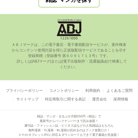
雑誌･マンガを探す
ＡＢＪマークは、この電⼦書店・電⼦書籍配信サービスが、著作権者
からコンテンツ使⽤許諾を得た正規版配信サービスであることを⽰す
登録商標（登録番号 第６０９１７１３号）です。

      詳しくは[ABJマーク]または[電⼦出版制作・流通協議会]で検索して
ください。

プライバシーポリシー
コメントポリシー
利用規約
よくあるご質問
サイトマップ
特定商取引に関する表記
運営会社
採用情報
雑誌・マンガ・るるぶが月額550円（税込）で
最新号からバックナンバーまで読み放題！
週刊誌・ファッション誌・ビジネス誌などの人気雑誌はもちろん
無料漫画・TL漫画・BL漫画が読めるのはブック放題だけ！
スマホ/タブレット/PCに対応＆ダウンロードもできて電子書籍が見放題！