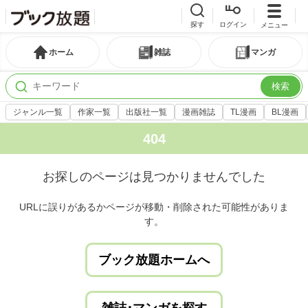
探す
ログイン
メニュー
ホーム
雑誌
マンガ
検索
ジャンル一覧
作家一覧
出版社一覧
漫画雑誌
TL漫画
BL漫画
404
お探しのページは見つかりませんでした
URLに誤りがあるかページが移動・削除された可能性がありま
す。
ブック放題ホームへ